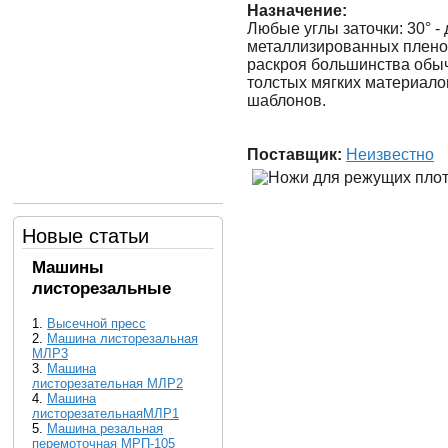
Назначение:
Любые углы заточки: 30° -
металлизированных пленок 
раскроя большинства обыч
толстых мягких материало
шаблонов.
Поставщик:
Неизвестно
Новые статьи
Машины
листорезальные
1.
Высечной пресс
2.
Машина листорезальная
МЛР3
3.
Машина
листорезательная МЛР2
4.
Машина
листорезательнаяМЛР1
5.
Машина резальная
перемоточная МРП-105