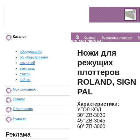
Каталог
Каталог
Бумажные изделия
М
ROLAND, SIGN PAL
Ножи для
оборудования
б/у оборудования
режущих
компаний
выставок
плоттеров
статей
ROLAND, SIGN
сайтов
PAL
Моя компания
Каталог
Характеристики:
УГОЛ КОД
Объявления
30° ZB-3030
Новости
45° ZB-3045
60° ZB-3060
Реклама