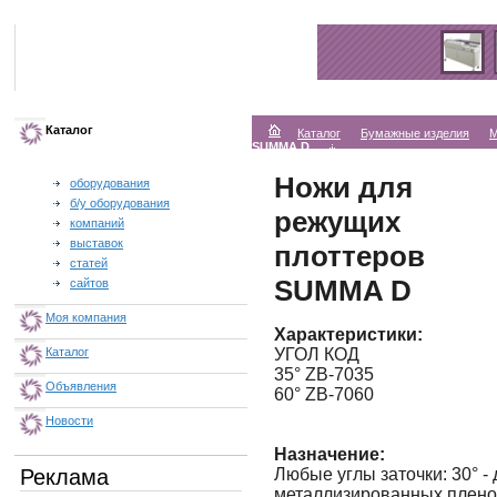
Каталог
Каталог
Бумажные изделия
М
SUMMA D
Ножи для
оборудования
б/у оборудования
режущих
компаний
выставок
плоттеров
статей
SUMMA D
сайтов
Моя компания
Характеристики:
УГОЛ КОД
Каталог
35° ZB-7035
Объявления
60° ZB-7060
Новости
Назначение:
Любые углы заточки: 30° -
Реклама
металлизированных пленок 